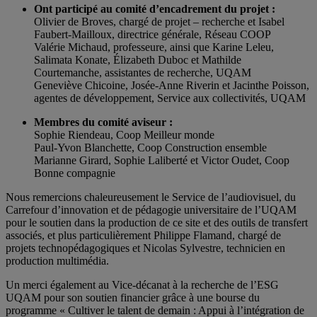
Ont participé au comité d’encadrement du projet :
Olivier de Broves, chargé de projet – recherche et Isabel
Faubert-Mailloux, directrice générale, Réseau COOP
Valérie Michaud, professeure, ainsi que Karine Leleu,
Salimata Konate, Élizabeth Duboc et Mathilde
Courtemanche, assistantes de recherche, UQAM
Geneviève Chicoine, Josée-Anne Riverin et Jacinthe Poisson,
agentes de développement, Service aux collectivités, UQAM
Membres du comité aviseur :
Sophie Riendeau, Coop Meilleur monde
Paul-Yvon Blanchette, Coop Construction ensemble
Marianne Girard, Sophie Laliberté et Victor Oudet, Coop
Bonne compagnie
Nous remercions chaleureusement le Service de l’audiovisuel, du
Carrefour d’innovation et de pédagogie universitaire de l’UQAM
pour le soutien dans la production de ce site et des outils de transfert
associés, et plus particulièrement Philippe Flamand, chargé de
projets technopédagogiques et Nicolas Sylvestre, technicien en
production multimédia.
Un merci également au Vice-décanat à la recherche de l’ESG
UQAM pour son soutien financier grâce à une bourse du
programme « Cultiver le talent de demain : Appui à l’intégration de