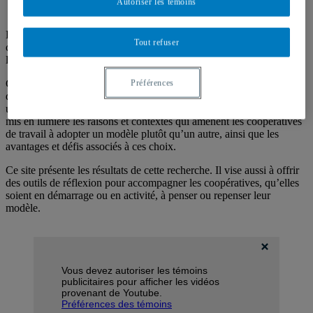
Autoriser les témoins
Le projet « Le spectre des possibles modèles d’organisation des
Tout refuser
coopératives de travail au Québec » a été réalisé en partenariat avec
le Réseau COOP et l’Université du Québec à Montréal (UQAM).
Cette recherche visait à explorer et à documenter différents modèles
Préférences
de gestion et de gouvernance, allant d’une horizontalité complète à
un modèle plus hiérarchique de direction générale. La recherche a
mis en lumière les raisons et contextes qui amènent les coopératives
de travail à adopter un modèle plutôt qu’un autre, ainsi que les
avantages et défis associés à ces choix.
Ce site présente les résultats de cette recherche. Il vise aussi à offrir
des outils de réflexion pour accompagner les coopératives, qu’elles
soient en démarrage ou en activité, à penser ou repenser leur
modèle.
Vous devez autoriser les témoins
publicitaires pour afficher les vidéos
provenant de Youtube.
Préférences des témoins