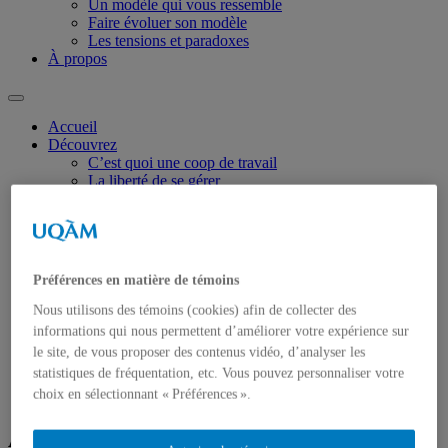
Un modèle qui vous ressemble
Faire évoluer son modèle
Les tensions et paradoxes
À propos
Accueil
Découvrez
C’est quoi une coop de travail
La liberté de se gérer
Explorez
Pour débuter : le spectre des modèles
Collectif de démarrage
Horizontalité
Coordination(s)
Préférences en matière de témoins
Direction générale
Réfléchissez
Nous utilisons des témoins (cookies) afin de collecter des
Tester votre modèle
informations qui nous permettent d’améliorer votre expérience sur
Un modèle qui vous ressemble
le site, de vous proposer des contenus vidéo, d’analyser les
Faire évoluer son modèle
statistiques de fréquentation, etc. Vous pouvez personnaliser votre
Les tensions et paradoxes
choix en sélectionnant « Préférences ».
À propos
À propos