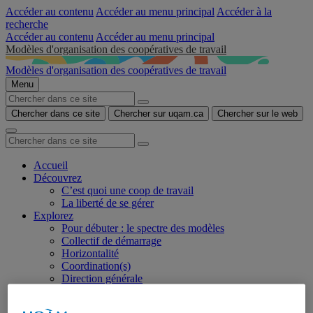
Accéder au contenu
Accéder au menu principal
Accéder à la
recherche
Accéder au contenu
Accéder au menu principal
Modèles d'organisation des coopératives de travail
Modèles d'organisation des coopératives de travail
Menu
Chercher dans ce site
Chercher sur uqam.ca
Chercher sur le web
Accueil
Découvrez
C’est quoi une coop de travail
La liberté de se gérer
Explorez
Pour débuter : le spectre des modèles
Collectif de démarrage
Horizontalité
Coordination(s)
Direction générale
Réfléchissez
Tester votre modèle