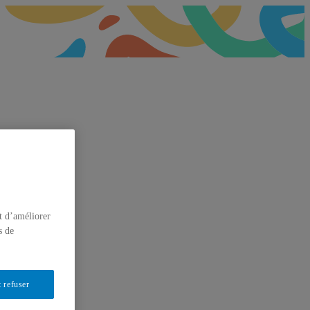
t d’améliorer
s de
 refuser