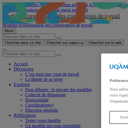
Accéder au contenu
Accéder au menu principal
Accéder à la recherch
Accéder au contenu
Accéder au menu principal
Modèles d'organisation des coopératives de travail
Modèles d'organisation des coopératives de travail
Menu
Chercher dans ce site
Chercher sur uqam.ca
Chercher sur le web
Accueil
Découvrez
C’est quoi une coop de travail
La liberté de se gérer
Préférence
Explorez
Pour débuter : le spectre des modèles
Nous utilis
Collectif de démarrage
votre expér
Horizontalité
fréquentati
Coordination(s)
Direction générale
Réfléchissez
Préf
Tester votre modèle
Un modèle qui vous ressemble