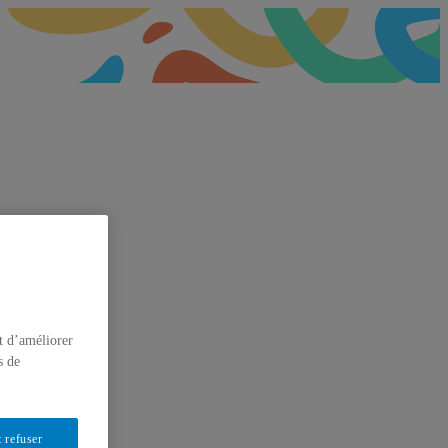
t d’améliorer
s de
 refuser