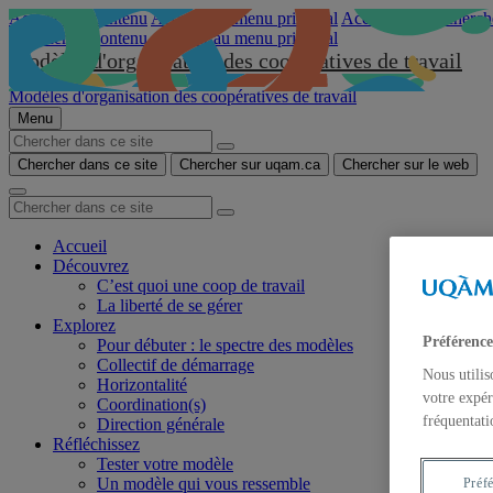
Accéder au contenu
Accéder au menu principal
Accéder à la recherch
Accéder au contenu
Accéder au menu principal
Modèles d'organisation des coopératives de travail
Modèles d'organisation des coopératives de travail
Menu
Chercher dans ce site
Chercher sur uqam.ca
Chercher sur le web
Accueil
Découvrez
C’est quoi une coop de travail
La liberté de se gérer
Explorez
Préférence
Pour débuter : le spectre des modèles
Collectif de démarrage
Nous utilis
Horizontalité
votre expér
Coordination(s)
fréquentati
Direction générale
Réfléchissez
Tester votre modèle
Un modèle qui vous ressemble
Préf