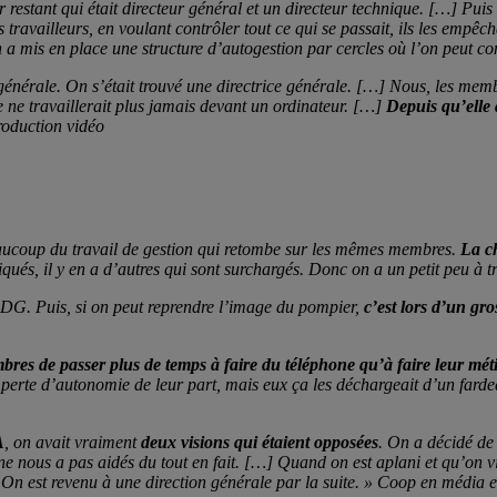
 restant qui était directeur général et un directeur technique. […] Puis 
s travailleurs, en voulant contrôler tout ce qui se passait, ils les empê
 a mis en place une structure d’autogestion par cercles où l’on peut co
générale. On s’était trouvé une directrice générale. […] Nous, les membr
e ne travaillerait plus jamais devant un ordinateur. […]
Depuis qu’elle 
roduction vidéo
eaucoup du travail de gestion qui retombe sur les mêmes membres.
La c
iqués, il y en a d’autres qui sont surchargés. Donc on a un petit peu à tr
e DG. Puis, si on peut reprendre l’image du pompier,
c’est lors d’un gr
bres de passer plus de temps à faire du téléphone qu’à faire leur mét
e perte d’autonomie de leur part, mais eux ça les déchargeait d’un fard
A
, on avait vraiment
deux visions qui étaient opposées
. On a décidé de 
 ne nous a pas aidés du tout en fait. […] Quand on est aplani et qu’on 
] On est revenu à une direction générale par la suite. » Coop en média 