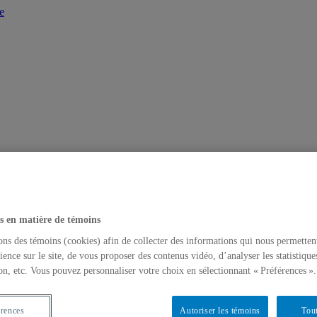
e
s en matière de témoins
ons des témoins (cookies) afin de collecter des informations qui nous permetten
ience sur le site, de vous proposer des contenus vidéo, d’analyser les statistique
on, etc. Vous pouvez personnaliser votre choix en sélectionnant « Préférences ».
érences
Autoriser les témoins
Tout