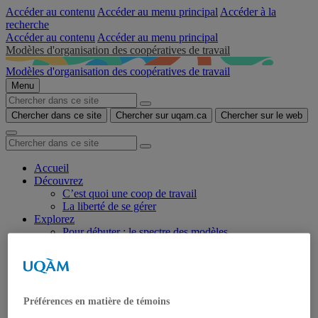
Accéder au contenu
Accéder au menu principal
Accéder à la
recherche
Accéder au contenu
Accéder au menu principal
Modèles d'organisation des coopératives de travail
Modèles d'organisation des coopératives de travail
Menu
Chercher dans ce site
Chercher sur uqam.ca
Chercher sur le web
Accueil
Découvrez
C’est quoi une coop de travail
La liberté de se gérer
Explorez
Pour débuter : le spectre des modèles
Collectif de démarrage
Horizontalité
Coordination(s)
Direction générale
Réfléchissez
Préférences en matière de témoins
Tester votre modèle