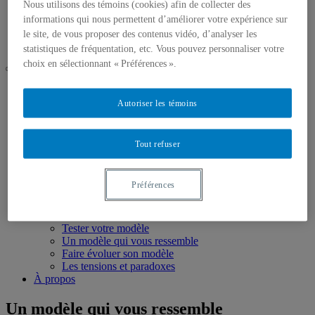
Un modèle qui vous ressemble
Nous utilisons des témoins (cookies) afin de collecter des
Faire évoluer son modèle
informations qui nous permettent d’améliorer votre expérience sur
Les tensions et paradoxes
le site, de vous proposer des contenus vidéo, d’analyser les
À propos
statistiques de fréquentation, etc. Vous pouvez personnaliser votre
choix en sélectionnant « Préférences ».
Accueil
Découvrez
Autoriser les témoins
C’est quoi une coop de travail
La liberté de se gérer
Explorez
Tout refuser
Pour débuter : le spectre des modèles
Collectif de démarrage
Horizontalité
Préférences
Coordination(s)
Direction générale
Réfléchissez
Tester votre modèle
Un modèle qui vous ressemble
Faire évoluer son modèle
Les tensions et paradoxes
À propos
Un modèle qui vous ressemble