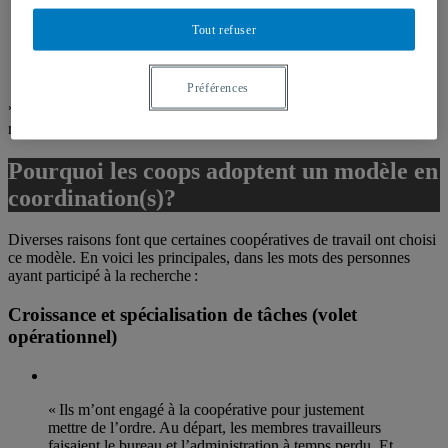
gestion et les responsabilités, etc.)
Des coops situées dans les grands centres urbains mais
Tout refuser
également en région*
Des coops qui se structurent tout en conservant une certaine
horizontalité
Préférences
* Ces données sont issues d’un
sondage du Réseau COOP
réalisé en 2022.
Pourquoi les coops adoptent un modèle en
coordination(s)?
Diverses raisons font que certaines coopératives de travail ont choisi
ce modèle. En voici les principales, dans les mots des personnes
ayant participé à la recherche :
Croissance et spécialisation de tâches (volet
opérationnel)
« Ils m’ont engagé à la coopérative pour justement
mettre de l’ordre. Au départ, les membres travailleurs
faisaient le bureau et l’administration à temps perdu. Et