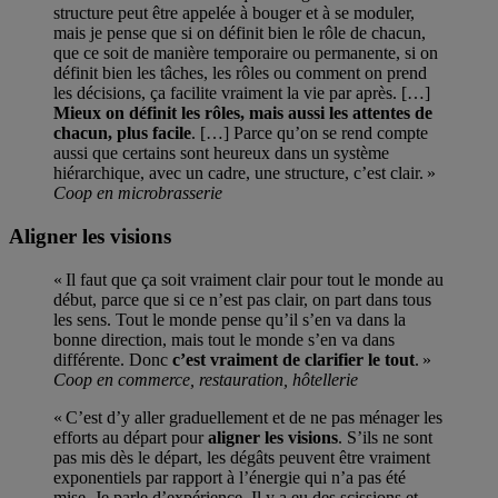
structure peut être appelée à bouger et à se moduler,
mais je pense que si on définit bien le rôle de chacun,
que ce soit de manière temporaire ou permanente, si on
définit bien les tâches, les rôles ou comment on prend
les décisions, ça facilite vraiment la vie par après. […]
Mieux on définit les rôles, mais aussi les attentes de
chacun, plus facile
. […] Parce qu’on se rend compte
aussi que certains sont heureux dans un système
hiérarchique, avec un cadre, une structure, c’est clair. »
Coop en microbrasserie
Aligner les visions
« Il faut que ça soit vraiment clair pour tout le monde au
début, parce que si ce n’est pas clair, on part dans tous
les sens. Tout le monde pense qu’il s’en va dans la
bonne direction, mais tout le monde s’en va dans
différente. Donc
c’est vraiment de clarifier le tout
. »
Coop en commerce, restauration, hôtellerie
« C’est d’y aller graduellement et de ne pas ménager les
efforts au départ pour
aligner les visions
. S’ils ne sont
pas mis dès le départ, les dégâts peuvent être vraiment
exponentiels par rapport à l’énergie qui n’a pas été
mise. Je parle d’expérience. Il y a eu des scissions et