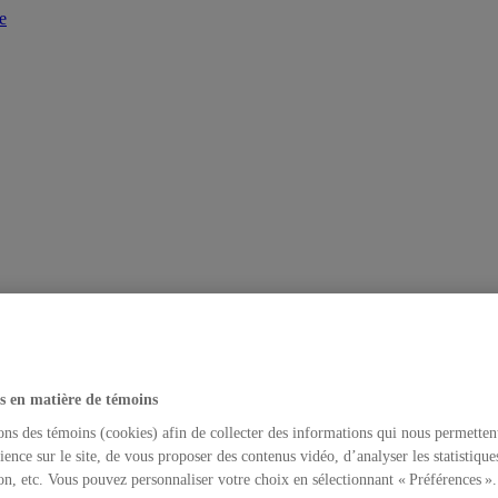
e
s en matière de témoins
ons des témoins (cookies) afin de collecter des informations qui nous permetten
ience sur le site, de vous proposer des contenus vidéo, d’analyser les statistique
on, etc. Vous pouvez personnaliser votre choix en sélectionnant « Préférences ».