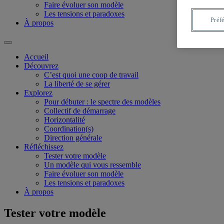
Faire évoluer son modèle
Les tensions et paradoxes
Préf
À propos
Accueil
Découvrez
C’est quoi une coop de travail
La liberté de se gérer
Explorez
Pour débuter : le spectre des modèles
Collectif de démarrage
Horizontalité
Coordination(s)
Direction générale
Réfléchissez
Tester votre modèle
Un modèle qui vous ressemble
Faire évoluer son modèle
Les tensions et paradoxes
À propos
Tester votre modèle