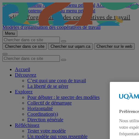
Accéder au contenu
Accéder au menu principal
Accéder à la recherch
Accéder au contenu
Accéder au menu principal
Modèles d'organisation des coopératives de travail
Modèles d'organisation des coopératives de travail
Menu
Chercher dans ce site
Chercher sur uqam.ca
Chercher sur le web
Accueil
Découvrez
C’est quoi une coop de travail
La liberté de se gérer
Explorez
Pour débuter : le spectre des modèles
Collectif de démarrage
Horizontalité
Préférence
Coordination(s)
Direction générale
Nous utilis
Réfléchissez
votre expér
Tester votre modèle
fréquentati
Un modèle qui vous ressemble