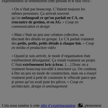
expérimentées se remémorent cette période et le flou vécu :
« On n’était pas beaucoup. C’étaient toujours les
mêmes personnes. Ça arrivait souvent
qu’on
mélangeait ce qu’on parlait en CA, en
rencontre de gestion, et en AG
. »
Coop en
communication et design
« Mais c’était un peu une création collective, on
discutait des détails en groupe. Le CA parlait vraiment
des
petits, petits, petits détails à chaque fois
.
»
Coop
en média et production vidéo
« Quand je suis arrivée, le mode d’organisation était
extrêmement désorganisé. Ça restait vraiment un projet.
C’était
extrêmement bric-à-brac
. […] Donc on a
vraiment beaucoup travaillé à structurer ça. On continue
à être un peu en mode de construction, mais on a essayé
vraiment petit à petit de construire le véhicule parce que
je pense qu’on avait juste les pièces. »
Coop en
architecture, design et aménagement
Cela nous ramène à cette
idée d’expérimentation
, pleinement